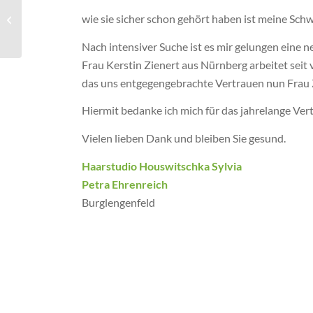
COVID-19 News – Wir
wie sie sicher schon gehört haben ist meine Sch
sind weiterhin für Sie da!
Nach intensiver Suche ist es mir gelungen eine 
Frau Kerstin Zienert aus Nürnberg arbeitet seit 
das uns entgegengebrachte Vertrauen nun Frau 
Hiermit bedanke ich mich für das jahrelange Ver
Vielen lieben Dank und bleiben Sie gesund.
Haarstudio Houswitschka Sylvia
Petra Ehrenreich
Burglengenfeld