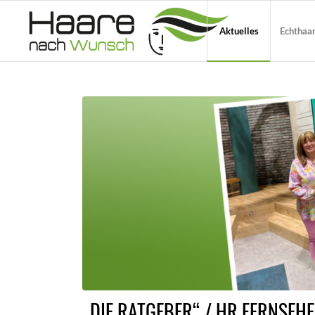
Aktuelles
Echthaa
„DIE RATGEBER“ / HR FERNSEH