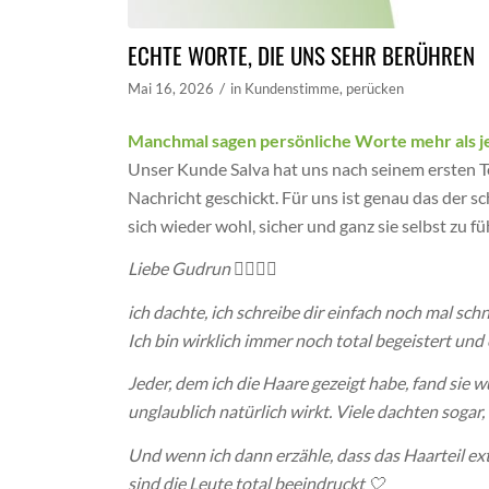
ECHTE WORTE, DIE UNS SEHR BERÜHREN
/
Mai 16, 2026
in
Kundenstimme
,
perücken
Manchmal sagen persönliche Worte mehr als j
Unser Kunde Salva hat uns nach seinem ersten 
Nachricht geschickt. Für uns ist genau das der s
sich wieder wohl, sicher und ganz sie selbst zu fü
Liebe Gudrun 💇🏼‍♀️✨
ich dachte, ich schreibe dir einfach noch mal schn
Ich bin wirklich immer noch total begeistert und
Jeder, dem ich die Haare gezeigt habe, fand sie
unglaublich natürlich wirkt. Viele dachten soga
Und wenn ich dann erzähle, dass das Haarteil ext
sind die Leute total beeindruckt 🤍