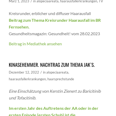
/
März 1, 2023
in
alopeciaareata
,
haarausfallerkrankungen
,
TV
Kreisrunder, erblicher und diffuser Haarausfall
Beitrag zum Thema Kreisrunder Haarausfall im BR
Fernsehen.
Gesundheitsmagazin: Gesundheit! vom 28.02.2023
Beitrag in Mediathek ansehen
KINASEHEMMER. NACHTRAG ZUM THEMA JAK´S.
/
Dezember 12, 2022
in
alopeciaareata
,
haarausfallerkrankungen
,
haarsprechstunde
Eine Einschätzung von Kerstin Zienert zu Baricitinib
und Tofacitinib.
Im ersten Jahr des Auftretens der AA oder in der
ersten Episode (ersten Schub) ist die